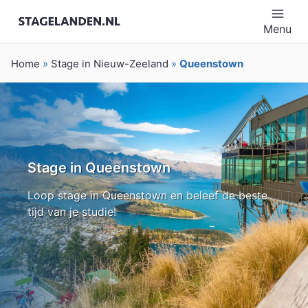
Menu
Home
»
Stage in Nieuw-Zeeland
»
Queenstown
Stage in Queenstown
Loop stage in Queenstown en beleef de beste
tijd van je studie!