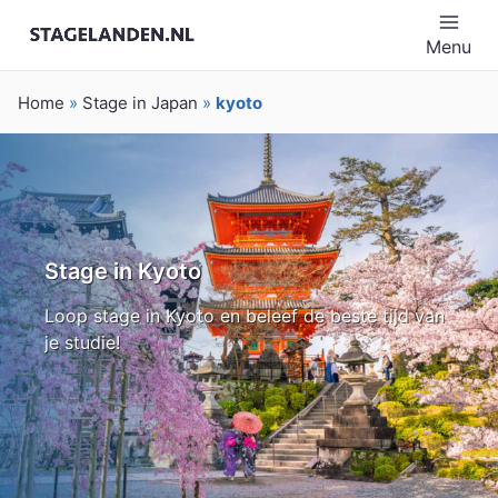
Menu
Home
»
Stage in Japan
»
kyoto
Stage in Kyoto
Loop stage in Kyoto en beleef de beste tijd van
je studie!