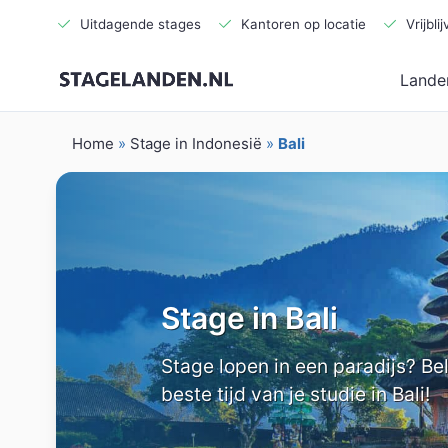
Uitdagende stages
Kantoren op locatie
Vrijbl
Lande
Home
»
Stage in Indonesië
»
Bali
Stage in Bali
Stage lopen in een paradijs? Be
beste tijd van je studie in Bali!