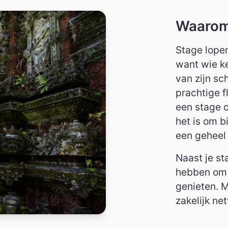
Waarom 
Stage lopen
want wie ke
van zijn sc
prachtige f
een stage o
het is om b
een geheel 
Naast je st
hebben om 
genieten. 
zakelijk ne