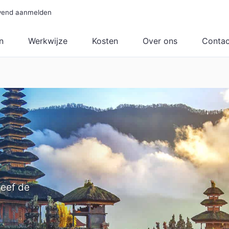
ijvend aanmelden
n
Werkwijze
Kosten
Over ons
Contac
Onze Stagelanden
Azië
Oceanië
China
Australië
Japan
Nieuw-Zeeland
Zuid-Korea
Singapore
leef de
Indonesië
Maleisië
Taiwan
Thailand