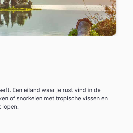
Japanse cul
Bekijk alle artikelen
ft. Een eiland waar je rust vind in de
iken of snorkelen met tropische vissen en
t lopen.